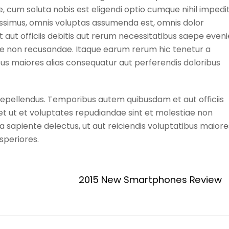
e, cum soluta nobis est eligendi optio cumque nihil impedi
ssimus, omnis voluptas assumenda est, omnis dolor
ut officiis debitis aut rerum necessitatibus saepe eveni
ae non recusandae. Itaque earum rerum hic tenetur a
ibus maiores alias consequatur aut perferendis doloribus
epellendus. Temporibus autem quibusdam et aut officiis
et ut et voluptates repudiandae sint et molestiae non
 sapiente delectus, ut aut reiciendis voluptatibus maiore
speriores.
2015 New Smartphones Review