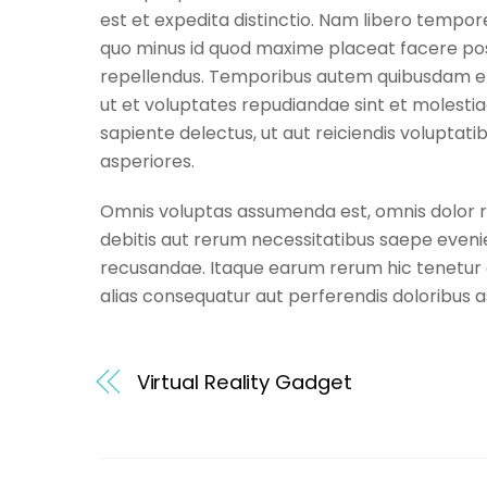
est et expedita distinctio. Nam libero tempor
quo minus id quod maxime placeat facere po
repellendus. Temporibus autem quibusdam et a
ut et voluptates repudiandae sint et molesti
sapiente delectus, ut aut reiciendis voluptat
asperiores.
Omnis voluptas assumenda est, omnis dolor r
debitis aut rerum necessitatibus saepe eveni
recusandae. Itaque earum rerum hic tenetur a
alias consequatur aut perferendis doloribus a
Virtual Reality Gadget