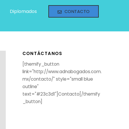
s
Diplomados
CONTACTO
CONTÁCTANOS
[themify_button
link="http://www.adnabogados.com.
mx/contacto/" style="small blue
outline"
text="#23c3d1"]Contacto[/themify
_button]