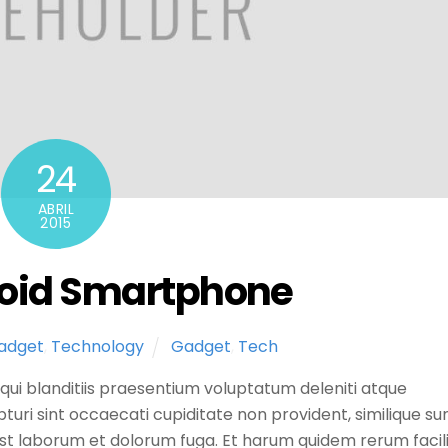
24
ABRIL
2015
oid Smartphone
adget
,
Technology
Gadget
,
Tech
qui blanditiis praesentium voluptatum deleniti atque
turi sint occaecati cupiditate non provident, similique su
id est laborum et dolorum fuga. Et harum quidem rerum facil